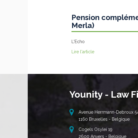
Pension complémen
Merla)
L'Echo
Lire l'article
Younity - Law F
Avenue Herrmann-Debroux 5
1160 Bruxelles - Belgique
Cogels Osylei 19
2600 Anvers - Belgique