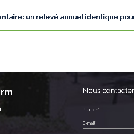
taire: un relevé annuel identique pour
Nous contacte
irm
4