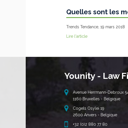
Quelles sont les 
Trends Tendance, 19 mars 2018
Lire l'article
Younity - Law F
Avenue Herrmann-Debroux 5
1160 Bruxelles - Belgique
Cogels Osylei 19
2600 Anvers - Belgique
+32 (0)2 880 77 80