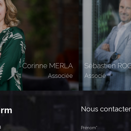
Corinne MERLA
Sébastien RO
Associée
Associé
Nous contacte
irm
4