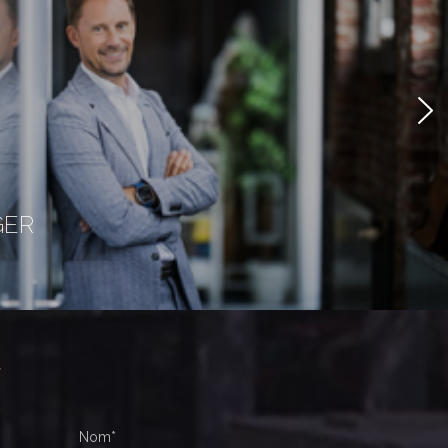
GER
r