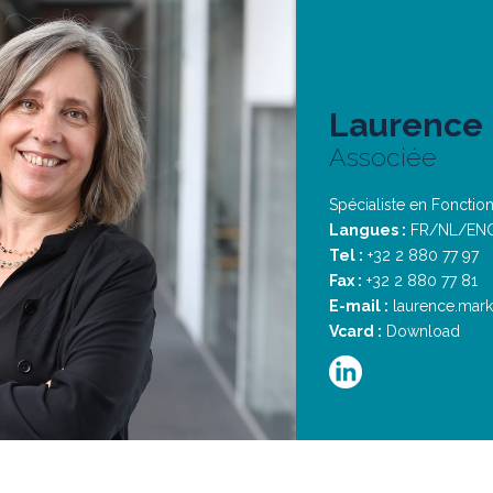
Laurence
Associée
Spécialiste en Fonctio
Langues :
FR/NL/EN
Tel :
+32 2 880 77 97
Fax :
+32 2 880 77 81
E-mail :
laurence.mar
Vcard :
Download