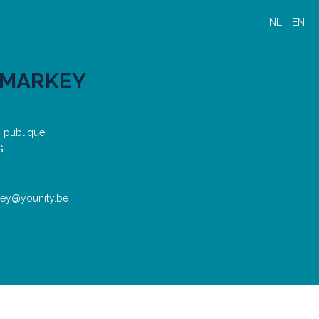
FR
NL
EN
 MARKEY
n publique
G
key@younity.be