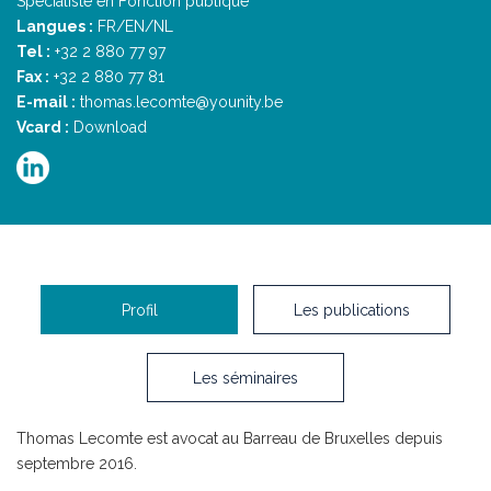
Spécialiste en Fonction publique
Langues :
FR/EN/NL
Tel :
+32 2 880 77 97
Fax :
+32 2 880 77 81
E-mail :
thomas.lecomte@younity.be
Vcard :
Download
Profil
Les publications
Les séminaires
Thomas Lecomte est avocat au Barreau de Bruxelles depuis
septembre 2016.