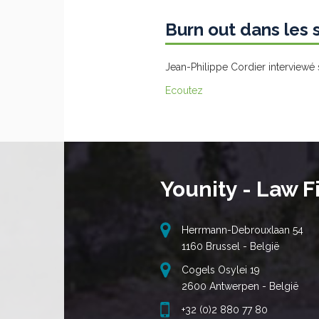
Burn out dans les 
Jean-Philippe Cordier interviewé 
Ecoutez
Younity - Law F
Herrmann-Debrouxlaan 54
1160 Brussel - België
Cogels Osylei 19
2600 Antwerpen - België
+32 (0)2 880 77 80