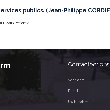
services publics. (Jean-Philippe CORDI
sur Matin Première.
Contacteer ons
irm