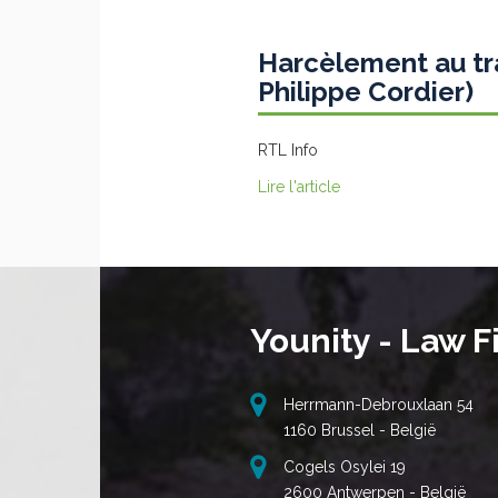
Harcèlement au trav
Philippe Cordier)
RTL Info
Lire l'article
Younity - Law F
Herrmann-Debrouxlaan 54
1160 Brussel - België
Cogels Osylei 19
2600 Antwerpen - België