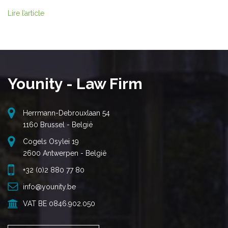
Lire l’article
Younity - Law Firm
Herrmann-Debrouxlaan 54
1160 Brussel - België
Cogels Osylei 19
2600 Antwerpen - België
+32 (0)2 880 77 80
info@younity.be
VAT BE 0846.902.050